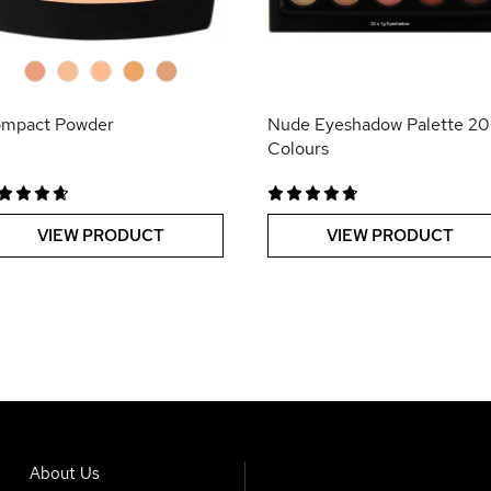
0
0
0
0
0
mpact Powder
Nude Eyeshadow Palette 20
Colours
VIEW PRODUCT
VIEW PRODUCT
About Us