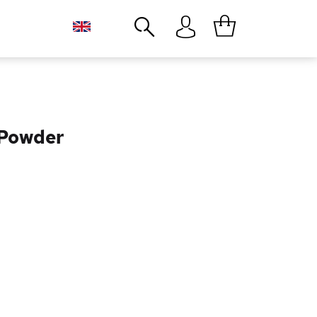
Close
 Powder