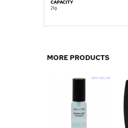
CAPACITY
21g
MORE PRODUCTS
me Highlighter
ow Up