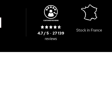
Stock in France
4.7 / 5
-
27 139
reviews