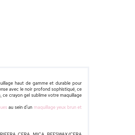
aquillage haut de gamme et durable pour
ense avec le noir profond sophistiqué, ce
s, ce crayon gel sublime votre maquillage
ques
au sein d'un
maquillage yeux brun et
RIFERA CERA, MICA, BEESWAX/CERA