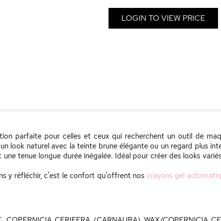
LOGIN TO VIEW PRICE
ion parfaite pour celles et ceux qui recherchent un outil de m
 un look naturel avec la teinte brune élégante ou un regard plus int
et une tenue longue durée inégalée. Idéal pour créer des looks varié
s y réfléchir, c'est le confort qu'offrent nos
crayons gel automati
E, COPERNICIA CERIFERA (CARNAUBA) WAX/COPERNICIA CE