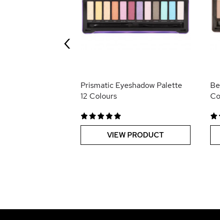
Lipstick
‹
 PRODUCT
Prismatic Eyeshadow Palette
Be
12 Colours
Co
VIEW PRODUCT