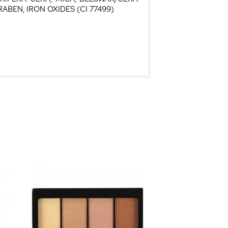
BEN, IRON OXIDES (CI 77499)
0
0
0