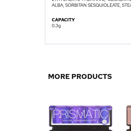
ALBA, SORBITAN SESQUIOLEATE, ST
CAPACITY
0.3g
MORE PRODUCTS
0
0
0
+14