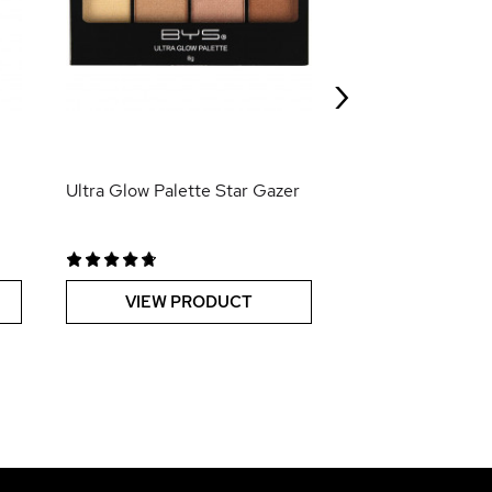
Full Coverage Fo
›
VIEW PR
Ultra Glow Palette Star Gazer
VIEW PRODUCT