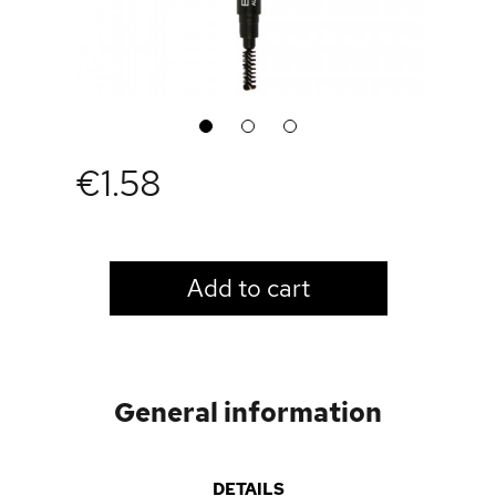
1
2
3
€1.58
LOGIN TO VIEW PRICE
Add to cart
General information
DETAILS