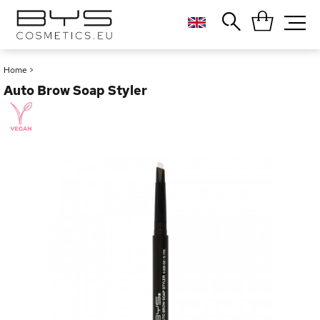
Close
Popular searches
Home
>
Auto Brow Soap Styler
Foundation
Blush
Lipstick
Gloss
Palette