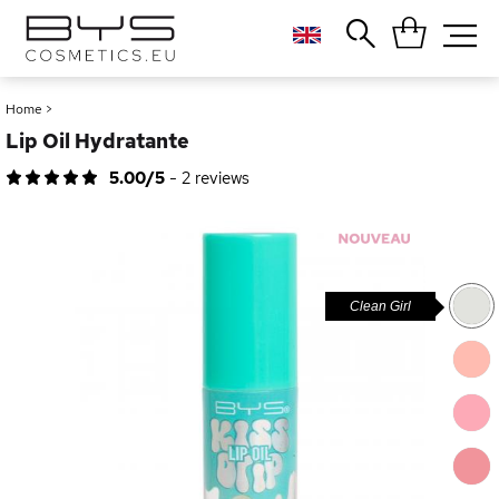
Close
Popular searches
Home
>
Lip Oil Hydratante
Foundation
Blush
5.00/5
-
2
reviews
Lipstick
Gloss
Palette
Clean Girl