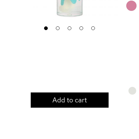
1
2
3
4
5
LOGIN TO VIEW PRICE
Add to cart