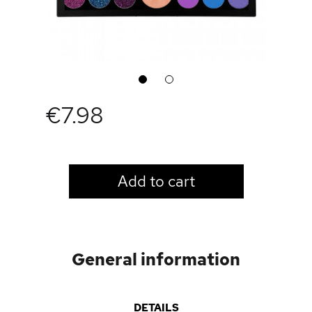
1
2
€7.98
LOGIN TO VIEW PRICE
Add to cart
General information
DETAILS