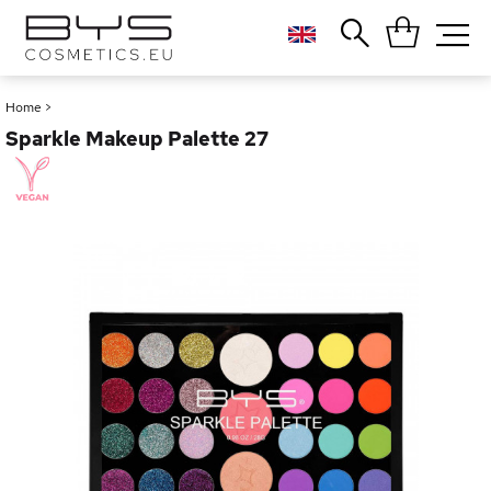
Close
Popular searches
Home
>
Sparkle Makeup Palette 27
Foundation
Blush
Lipstick
Gloss
Palette