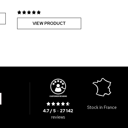
VIEW PRODUCT
Stock in France
4.7 / 5
-
27 142
reviews