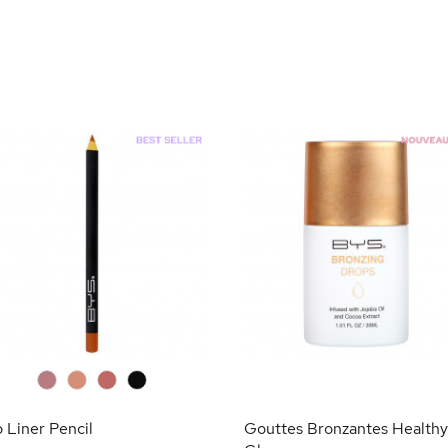
0
0
0
0
p Liner Pencil
Gouttes Bronzantes Health