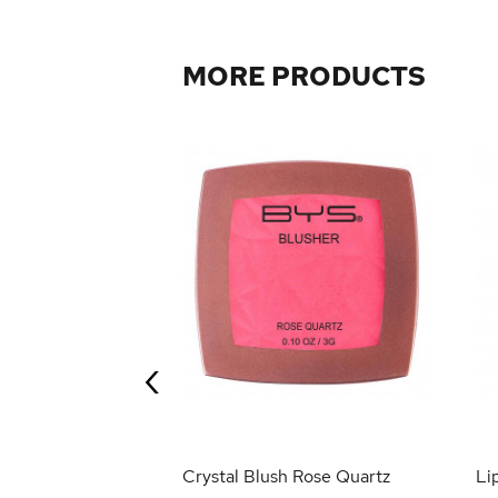
MORE PRODUCTS
0
‹
 PRODUCT
Crystal Blush Rose Quartz
Li