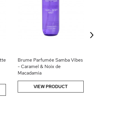
Scented Highligh
Peach
›
VIEW PR
tte
Brume Parfumée Samba Vibes
- Caramel & Noix de
Macadamia
VIEW PRODUCT