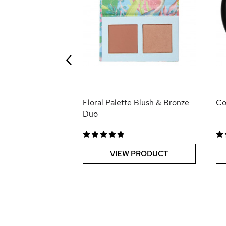
plicators 18pcs
‹
 PRODUCT
Floral Palette Blush & Bronze
Co
Duo
VIEW PRODUCT