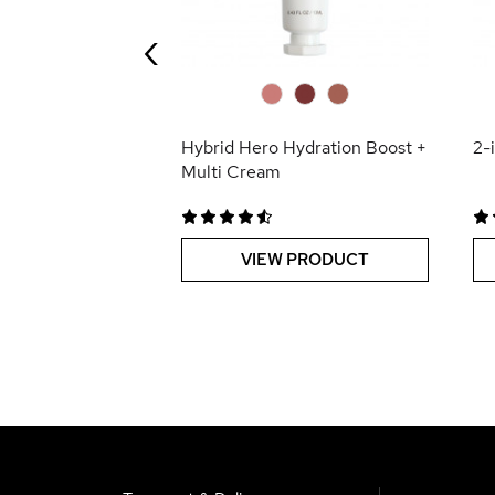
‹
 PRODUCT
0
0
0
Hybrid Hero Hydration Boost +
2-
Multi Cream
VIEW PRODUCT