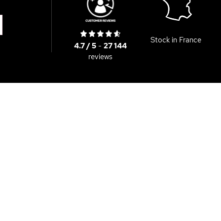
Stock in France
4.7 / 5
-
27 144
reviews