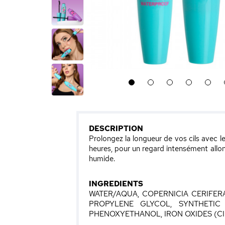
1
2
3
4
5
DESCRIPTION
Prolongez la longueur de vos cils avec l
heures, pour un regard intensément allo
humide.
INGREDIENTS
WATER/AQUA, COPERNICIA CERIFE
PROPYLENE GLYCOL, SYNTHETIC W
PHENOXYETHANOL, IRON OXIDES (CI 