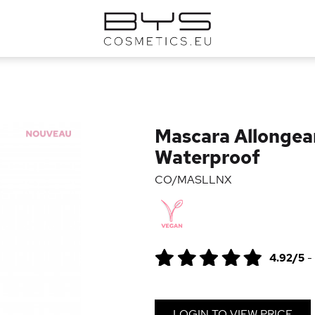
Mascara Allongea
Waterproof
CO/MASLLNX
4.92/5
-
LOGIN TO VIEW PRICE