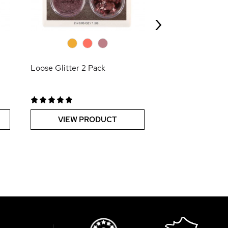
›
VIEW PR
0
0
0
Loose Glitter 2 Pack
VIEW PRODUCT