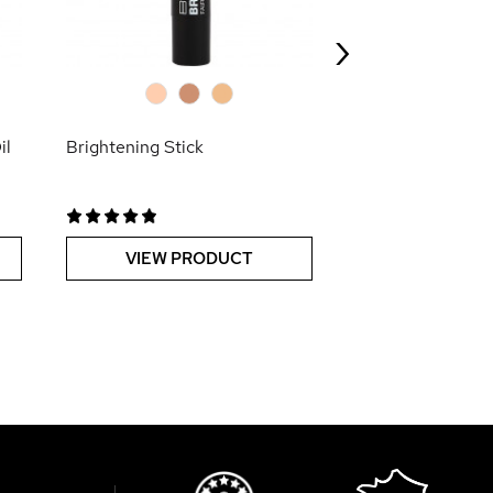
Loose Powder
›
VIEW PR
0
0
0
il
Brightening Stick
VIEW PRODUCT