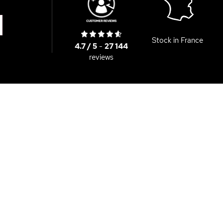
Stock in France
4.7 / 5
-
27 144
reviews