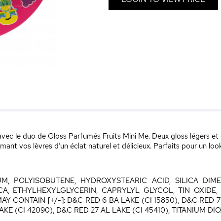
ée avec le duo de Gloss Parfumés Fruits Mini Me. Deux gloss légers 
imant vos lèvres d’un éclat naturel et délicieux. Parfaits pour un loo
M, POLYISOBUTENE, HYDROXYSTEARIC ACID, SILICA DIM
A, ETHYLHEXYLGLYCERIN, CAPRYLYL GLYCOL, TIN OXIDE
AY CONTAIN [+/-]: D&C RED 6 BA LAKE (CI 15850), D&C RED 7
AKE (CI 42090), D&C RED 27 AL LAKE (CI 45410), TITANIUM DIO