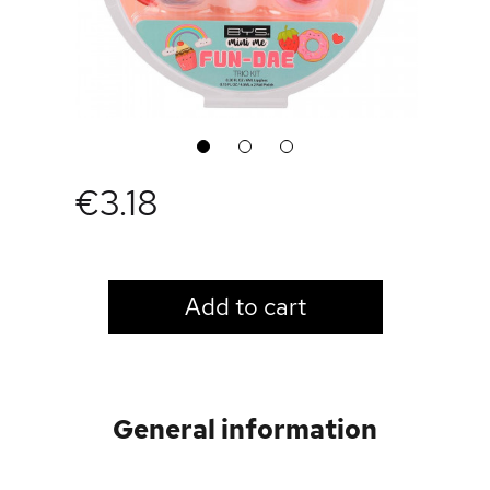
1
2
3
€3.18
LOGIN TO VIEW PRICE
Add to cart
General information