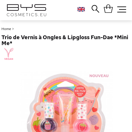
Close
Popular searches
Home
>
Trio de Vernis à Ongles & Lipgloss Fun-Dae *Mini
Foundation
Blush
Me*
Lipstick
Gloss
Palette