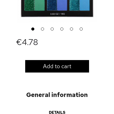
1
2
3
4
5
6
€4.78
LOGIN TO VIEW PRICE
Add to cart
General information
DETAILS