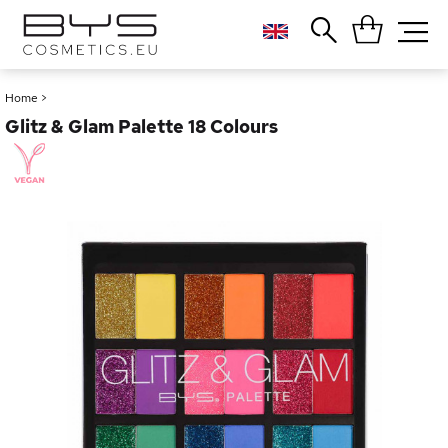
Close
Popular searches
Home
>
Glitz & Glam Palette 18 Colours
Foundation
Blush
Lipstick
Gloss
Palette