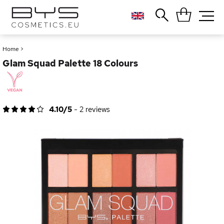
Close
Popular searches
Home
>
Glam Squad Palette 18 Colours
Foundation
Blush
Lipstick
Gloss
4.10/5
-
2
reviews
Palette