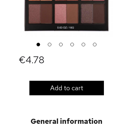
1
2
3
4
5
6
€4.78
LOGIN TO VIEW PRICE
Add to cart
General information