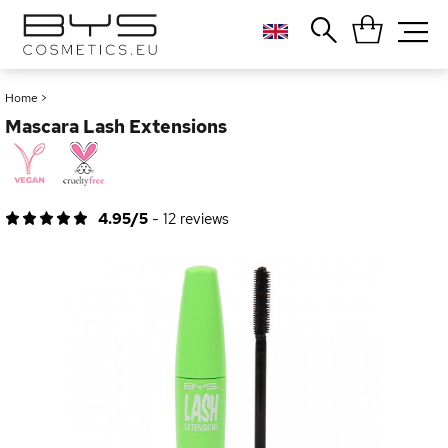
Close
Popular searches
Home
>
Mascara Lash Extensions
Foundation
Blush
Lipstick
Gloss
4.95/5
-
12
reviews
Palette