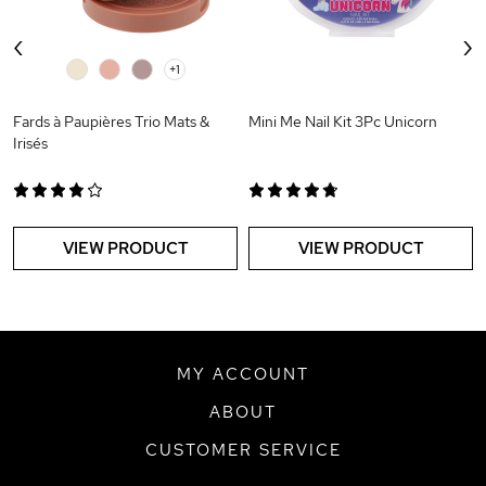
‹
›
0
0
0
+1
Fards à Paupières Trio Mats &
Mini Me Nail Kit 3Pc Unicorn
Irisés
VIEW PRODUCT
VIEW PRODUCT
MY ACCOUNT
ABOUT
CUSTOMER SERVICE