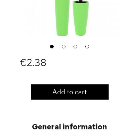
1
2
3
4
€2.38
LOGIN TO VIEW PRICE
Add to cart
General information