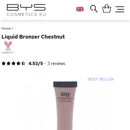
Close
Popular searches
Home
>
Liquid Bronzer Chestnut
Foundation
Blush
Lipstick
Gloss
4.53/5
-
3
reviews
Palette