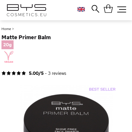
Close
Popular searches
Home
>
Matte Primer Balm
Foundation
Blush
20g
Lipstick
Gloss
Palette
5.00/5
-
3
reviews