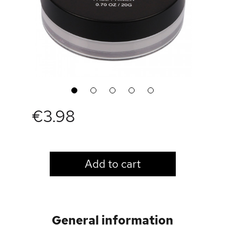
1
2
3
4
5
€3.98
LOGIN TO VIEW PRICE
Add to cart
General information